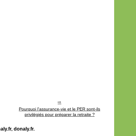
Pourquoi l'assurance-vie et le PER sont-ils
privilégiés pour préparer la retraite ?
y.fr, donaly.fr.