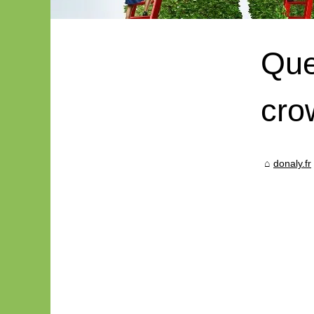
Que
cro
donaly.fr