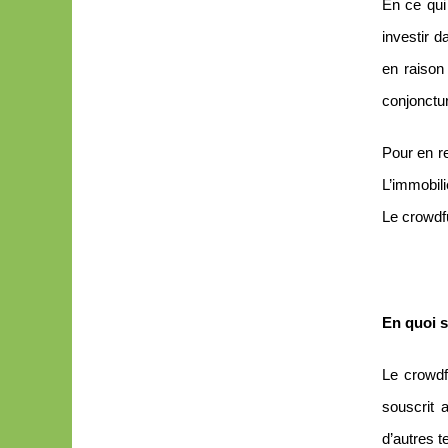
En ce qu
investir d
en raison
conjonctu
Pour en re
L’immobili
Le crowdfu
En quoi s
Le crowdf
souscrit 
d’autres t